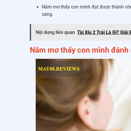
Nằm mơ thấy con mình đạt được thành công:
sáng.
Nội dung liên quan
Tài Xỉu 2 Trái Là Gì? Giả
Nằm mơ thấy con mình đánh 