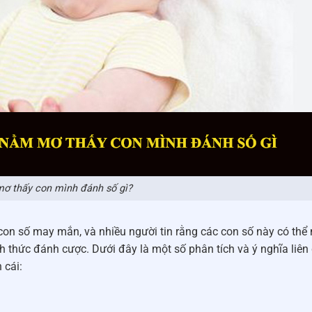
ơ thấy con mình đánh số gì?
 con số may mắn, và nhiều người tin rằng các con số này có th
nh thức đánh cược. Dưới đây là một số phân tích và ý nghĩa liên
 cái: