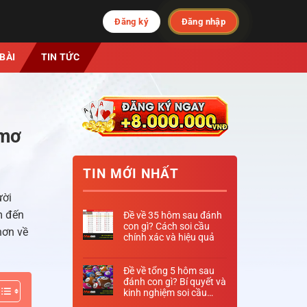
Đăng ký
Đăng nhập
BÀI
TIN TỨC
 mơ
TIN MỚI NHẤT
ười
m đến
Đề về 35 hôm sau đánh
con gì? Cách soi cầu
hơn về
chính xác và hiệu quả
Đề về tổng 5 hôm sau
đánh con gì? Bí quyết và
kinh nghiệm soi cầu
chuẩn xác