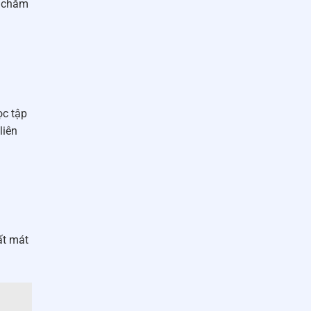
i chăm
ọc tập
liên
ất mát