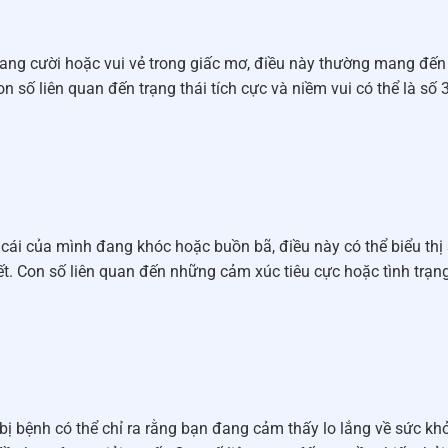
đang cười hoặc vui vẻ trong giấc mơ, điều này thường mang đế
n số liên quan đến trạng thái tích cực và niềm vui có thể là số 
cái của mình đang khóc hoặc buồn bã, điều này có thể biểu thị 
ết. Con số liên quan đến những cảm xúc tiêu cực hoặc tình trạn
bị bệnh có thể chỉ ra rằng bạn đang cảm thấy lo lắng về sức kh