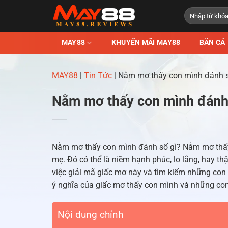
Chuyển
đến
nội
MAY88
KHUYẾN MÃI MAY88
BẮN CÁ
dung
MAY88
|
Tin Tức
|
Nằm mơ thấy con mình đánh số
Nằm mơ thấy con mình đánh s
Nằm mơ thấy con mình đánh số gì? Nằm mơ thấy
mẹ. Đó có thể là niềm hạnh phúc, lo lắng, hay t
việc giải mã giấc mơ này và tìm kiếm những con
ý nghĩa của giấc mơ thấy con mình và những co
Nội dung chính