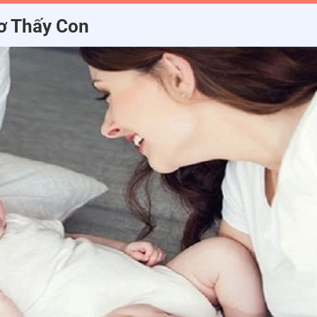
ơ Thấy Con