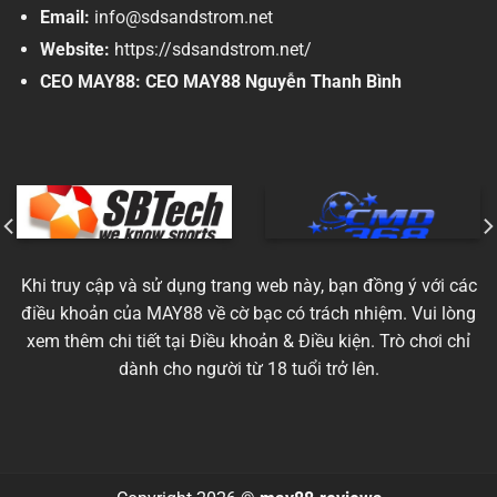
Email:
info
@sdsandstrom.net
Website:
https://sdsandstrom.net/
CEO MAY88:
CEO MAY88 Nguyễn Thanh Bình
Khi truy cập và sử dụng trang web này, bạn đồng ý với các
điều khoản của MAY88 về cờ bạc có trách nhiệm. Vui lòng
xem thêm chi tiết tại Điều khoản & Điều kiện. Trò chơi chỉ
dành cho người từ 18 tuổi trở lên.