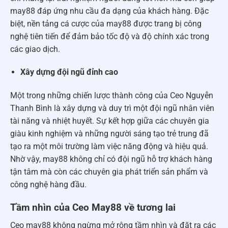
may88 đáp ứng nhu cầu đa dạng của khách hàng. Đặc
biệt, nền tảng cá cược của may88 được trang bị công
nghệ tiên tiến để đảm bảo tốc độ và độ chính xác trong
các giao dịch.
Xây dựng đội ngũ đỉnh cao
Một trong những chiến lược thành công của Ceo Nguyễn
Thanh Bình là xây dựng và duy trì một đội ngũ nhân viên
tài năng và nhiệt huyết. Sự kết hợp giữa các chuyên gia
giàu kinh nghiệm và những người sáng tạo trẻ trung đã
tạo ra một môi trường làm việc năng động và hiệu quả.
Nhờ vậy, may88 không chỉ có đội ngũ hỗ trợ khách hàng
tận tâm mà còn các chuyên gia phát triển sản phẩm và
công nghệ hàng đầu.
Tầm nhìn của Ceo May88 về tương lai
Ceo may88 không ngừng mở rộng tầm nhìn và đặt ra các