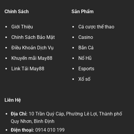
Chính Sách
Sản Phẩm
Giới Thiệu
Cá cược thể thao
Chính Sách Bảo Mật
Casino
Điều Khoản Dịch Vụ
Bắn Cá
Khuyến mãi May88
Nổ Hũ
Link Tải May88
Esports
Xổ số
Liên Hệ
Địa Chỉ:
10 Trần Quý Cáp, Phường Lê Lợi, Thành phố
Quy Nhơn, Bình Định
Điện thoại:
0914 010 199