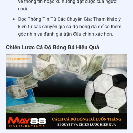
về thông tin hoặc xu hướng đặt cược của người
chơi.
Đọc Thông Tin Từ Các Chuyên Gia: Tham khảo ý
kiến từ các chuyên gia cá độ bóng đá để có thêm
góc nhìn và đánh giá trận đấu chính xác hơn.
Chiến Lược Cá Độ Bóng Đá Hiệu Quả