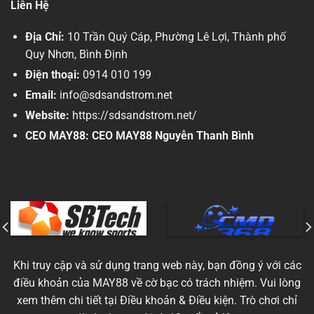
Liên Hệ
Địa Chỉ:
10 Trần Quý Cáp, Phường Lê Lợi, Thành phố
Quy Nhơn, Bình Định
Điện thoại:
0914 010 199
Email:
info
@sdsandstrom.net
Website:
https://sdsandstrom.net/
CEO MAY88:
CEO MAY88 Nguyễn Thanh Bình
Khi truy cập và sử dụng trang web này, bạn đồng ý với các
điều khoản của MAY88 về cờ bạc có trách nhiệm. Vui lòng
xem thêm chi tiết tại Điều khoản & Điều kiện. Trò chơi chỉ