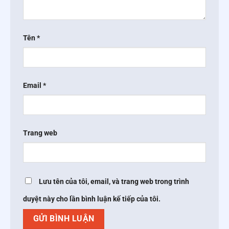
Tên
*
Email
*
Trang web
Lưu tên của tôi, email, và trang web trong trình
duyệt này cho lần bình luận kế tiếp của tôi.