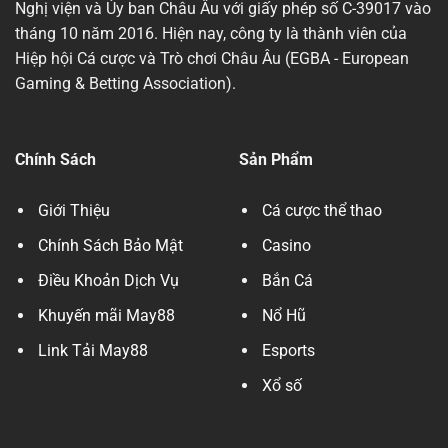
Nghị viện và Ủy ban Châu Âu với giấy phép số C-39017 vào
tháng 10 năm 2016. Hiện nay, công ty là thành viên của
Hiệp hội Cá cược và Trò chơi Châu Âu (EGBA - European
Gaming & Betting Association).
Chính Sách
Sản Phẩm
Giới Thiệu
Cá cược thể thao
Chính Sách Bảo Mật
Casino
Điều Khoản Dịch Vụ
Bắn Cá
Khuyến mãi May88
Nổ Hũ
Link Tải May88
Esports
Xổ số