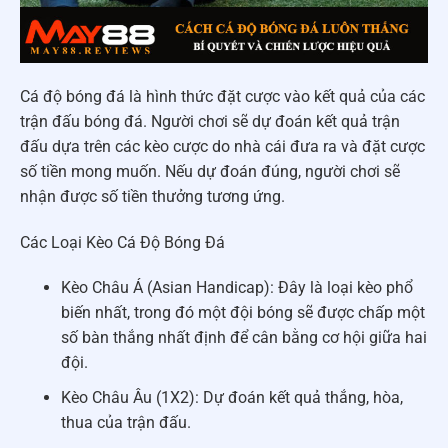
Cá độ bóng đá là hình thức đặt cược vào kết quả của các
trận đấu bóng đá. Người chơi sẽ dự đoán kết quả trận
đấu dựa trên các kèo cược do nhà cái đưa ra và đặt cược
số tiền mong muốn. Nếu dự đoán đúng, người chơi sẽ
nhận được số tiền thưởng tương ứng.
Các Loại Kèo Cá Độ Bóng Đá
Kèo Châu Á (Asian Handicap): Đây là loại kèo phổ
biến nhất, trong đó một đội bóng sẽ được chấp một
số bàn thắng nhất định để cân bằng cơ hội giữa hai
đội.
Kèo Châu Âu (1X2): Dự đoán kết quả thắng, hòa,
thua của trận đấu.