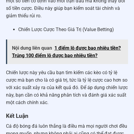
một số tiền cố định vào mỗi trận đấu mà không thay đổi
số tiền cược. Điều này giúp bạn kiểm soát tài chính và
giảm thiểu rủi ro.
Chiến Lược Cược Theo Giá Trị (Value Betting)
Nội dung liên quan
1 điểm lô được bao nhiêu tiền?
Trúng 100 điểm lô được bao nhiêu tiền?
Chiến lược này yêu cầu bạn tìm kiếm các kèo có tỷ lệ
cược mà bạn cho là có giá trị, tức là tỷ lệ cược cao hơn so
với xác suất xảy ra của kết quả đó. Để áp dụng chiến lược
này, bạn cần có khả năng phân tích và đánh giá xác suất
một cách chính xác.
Kết Luận
Cá độ bóng đá luôn thắng là điều mà mọi người chơi đều
mong muốn, nhưng không phải ai cũng có thể đạt được.