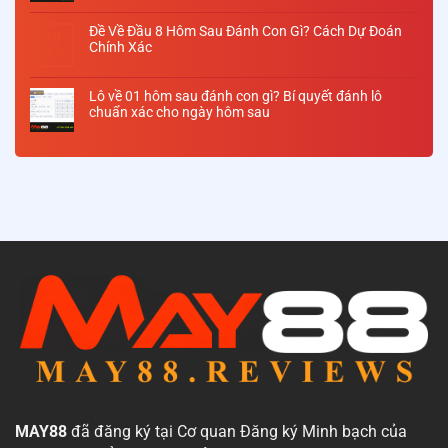
Đề Về Đầu 8 Hôm Sau Đánh Con Gì? Cách Dự Đoán
29
Chính Xác
Th10
Lô về 01 hôm sau đánh con gì? Bí quyết đánh lô
chuẩn xác cho ngày hôm sau
MAY88
đã đăng ký tại Cơ quan Đăng ký Minh bạch của