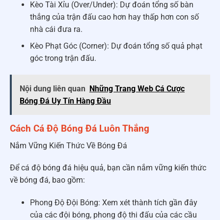
Kèo Tài Xỉu (Over/Under): Dự đoán tổng số bàn
thắng của trận đấu cao hơn hay thấp hơn con số
nhà cái đưa ra.
Kèo Phạt Góc (Corner): Dự đoán tổng số quả phạt
góc trong trận đấu.
Nội dung liên quan
Những Trang Web Cá Cược
Bóng Đá Uy Tín Hàng Đầu
Cách Cá Độ Bóng Đá Luôn Thắng
Nắm Vững Kiến Thức Về Bóng Đá
Để cá độ bóng đá hiệu quả, bạn cần nắm vững kiến thức
về bóng đá, bao gồm:
Phong Độ Đội Bóng: Xem xét thành tích gần đây
của các đội bóng, phong độ thi đấu của các cầu