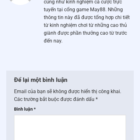
cũng như kinh nghiệm cá cược trực
tuyến tại cổng game May88. Những
thông tin này đã được tổng hợp chi tiết
từ kinh nghiệm chơi từ những cao thủ
giành được phần thưởng cao từ trước
đến nay.
Để lại một bình luận
Email của bạn sẽ không được hiển thị công khai.
Các trường bắt buộc được đánh dấu
*
Bình luận
*