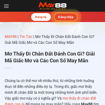
Chuyển
đến
nội
Đăng ký
Đăng nhập
dung
MAY88
|
Tin Tức
|
Mơ Thấy Đi Chân Đất Đánh Con Gì?
Giải Mã Giấc Mơ và Các Con Số May Mắn
Mơ Thấy Đi Chân Đất Đánh Con Gì? Giải
Mã Giấc Mơ và Các Con Số May Mắn
Chúng ta có thể mơ về nhiều thứ, từ những tình huống
thực tế đến những điều kỳ lạ. Trong đó, giấc mơ thấy
mình đi chân đất là một trong những hình ảnh phổ biến.
Vậy giấc mơ này có ý nghĩa gì? Và
mơ thấy đi chân đất
đánh con gì
để mang lại may mắn? Hãy cùng
May88
tìm