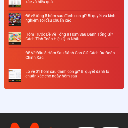
xác và hiệu quả
Đề về tổng 5 hôm sau đánh con gì? Bí quyết và kinh
nghiệm soi cầu chuẩn xác
Hôm Trước Đề Về Tổng 8 Hôm Sau Đánh Tổng Gì?
Cách Tính Toán Hiệu Quả Nhất
Đề Về Đầu 8 Hôm Sau Đánh Con Gì? Cách Dự Đoán
29
Chính Xác
Th10
Lô về 01 hôm sau đánh con gì? Bí quyết đánh lô
chuẩn xác cho ngày hôm sau