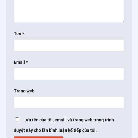
Tên
*
Email
*
Trang web
Lưu tên của tôi, email, và trang web trong trình
duyệt này cho lần bình luận kế tiếp của tôi.