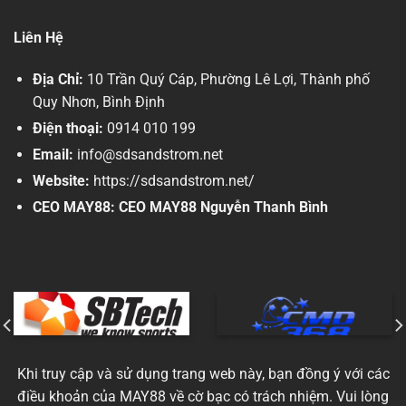
Liên Hệ
Địa Chỉ:
10 Trần Quý Cáp, Phường Lê Lợi, Thành phố
Quy Nhơn, Bình Định
Điện thoại:
0914 010 199
Email:
info
@sdsandstrom.net
Website:
https://sdsandstrom.net/
CEO MAY88:
CEO MAY88 Nguyễn Thanh Bình
Khi truy cập và sử dụng trang web này, bạn đồng ý với các
điều khoản của MAY88 về cờ bạc có trách nhiệm. Vui lòng