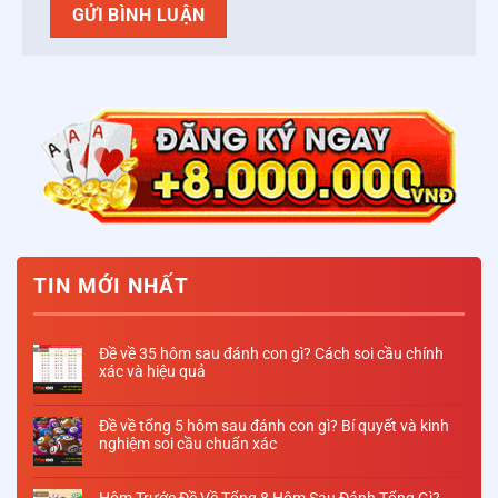
TIN MỚI NHẤT
Đề về 35 hôm sau đánh con gì? Cách soi cầu chính
xác và hiệu quả
Đề về tổng 5 hôm sau đánh con gì? Bí quyết và kinh
nghiệm soi cầu chuẩn xác