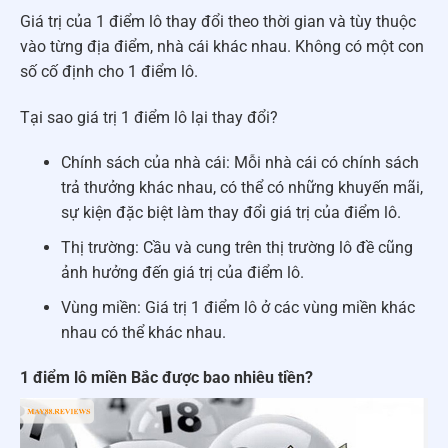
Giá trị của 1 điểm lô thay đổi theo thời gian và tùy thuộc
vào từng địa điểm, nhà cái khác nhau. Không có một con
số cố định cho 1 điểm lô.
Tại sao giá trị 1 điểm lô lại thay đổi?
Chính sách của nhà cái: Mỗi nhà cái có chính sách
trả thưởng khác nhau, có thể có những khuyến mãi,
sự kiện đặc biệt làm thay đổi giá trị của điểm lô.
Thị trường: Cầu và cung trên thị trường lô đề cũng
ảnh hưởng đến giá trị của điểm lô.
Vùng miền: Giá trị 1 điểm lô ở các vùng miền khác
nhau có thể khác nhau.
1 điểm lô miền Bắc được bao nhiêu tiền?