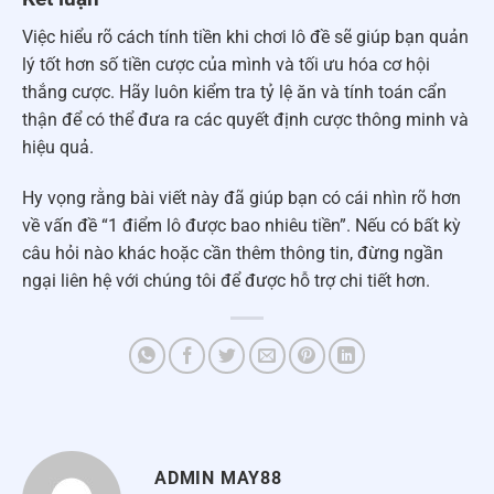
Việc hiểu rõ cách tính tiền khi chơi lô đề sẽ giúp bạn quản
lý tốt hơn số tiền cược của mình và tối ưu hóa cơ hội
thắng cược. Hãy luôn kiểm tra tỷ lệ ăn và tính toán cẩn
thận để có thể đưa ra các quyết định cược thông minh và
hiệu quả.
Hy vọng rằng bài viết này đã giúp bạn có cái nhìn rõ hơn
về vấn đề “1 điểm lô được bao nhiêu tiền”. Nếu có bất kỳ
câu hỏi nào khác hoặc cần thêm thông tin, đừng ngần
ngại liên hệ với chúng tôi để được hỗ trợ chi tiết hơn.
ADMIN MAY88