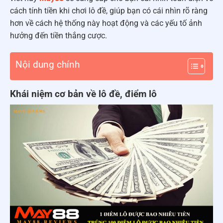
cách tính tiền khi chơi lô đề, giúp bạn có cái nhìn rõ ràng
hơn về cách hệ thống này hoạt động và các yếu tố ảnh
hưởng đến tiền thắng cược.
Nội dung chính
Khái niệm cơ bản về lô đề, điểm lô