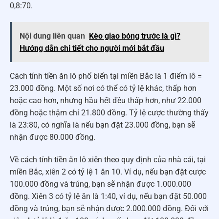
0,8:70.
Nội dung liên quan
Kèo giao bóng trước là gì?
Hướng dẫn chi tiết cho người mới bắt đầu
Cách tính tiền ăn lô phổ biến tại miền Bắc là 1 điểm lô =
23.000 đồng. Một số nơi có thể có tỷ lệ khác, thấp hơn
hoặc cao hơn, nhưng hầu hết đều thấp hơn, như 22.000
đồng hoặc thậm chí 21.800 đồng. Tỷ lệ cược thường thấy
là 23:80, có nghĩa là nếu bạn đặt 23.000 đồng, bạn sẽ
nhận được 80.000 đồng.
Về cách tính tiền ăn lô xiên theo quy định của nhà cái, tại
miền Bắc, xiên 2 có tỷ lệ 1 ăn 10. Ví dụ, nếu bạn đặt cược
100.000 đồng và trúng, bạn sẽ nhận được 1.000.000
đồng. Xiên 3 có tỷ lệ ăn là 1:40, ví dụ, nếu bạn đặt 50.000
đồng và trúng, bạn sẽ nhận được 2.000.000 đồng. Đối với