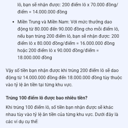
lô, bạn sẽ nhận được: 200 điểm lô x 70.000 đồng/
điểm = 14.000.000 đồng
Miền Trung và Miền Nam: Với mức thưởng dao
động từ 80.000 đến 90.000 đồng cho mỗi điểm lô,
nếu bạn trúng 200 điểm lô, bạn sẽ nhận được: 200
điểm lô x 80.000 đồng/điểm = 16.000.000 đồng
hoặc 200 điểm lô x 90.000 đồng/điểm =
18.000.000 đồng
Vậy số tiền bạn nhận được khi trúng 200 điểm lô sẽ dao
động từ 14.000.000 đồng đến 18.000.000 đồng tùy thuộc
vào tỷ lệ ăn tiền tại từng khu vực.
Trúng 100 điểm lô được bao nhiêu tiền?
Khi trúng 100 điểm lô, số tiền bạn nhận được sẽ khác
nhau tùy vào tỷ lệ ăn tiền của từng khu vực. Dưới đây là
các ví dụ cụ thể: