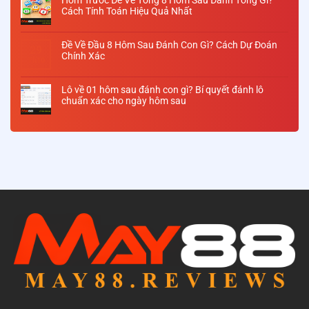
Hôm Trước Đề Về Tổng 8 Hôm Sau Đánh Tổng Gì?
Cách Tính Toán Hiệu Quả Nhất
Đề Về Đầu 8 Hôm Sau Đánh Con Gì? Cách Dự Đoán
29
Chính Xác
Th10
Lô về 01 hôm sau đánh con gì? Bí quyết đánh lô
chuẩn xác cho ngày hôm sau