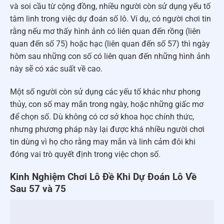
và soi cầu từ cộng đồng, nhiều người còn sử dụng yếu tố
tâm linh trong việc dự đoán số lô. Ví dụ, có người chơi tin
rằng nếu mơ thấy hình ảnh có liên quan đến rồng (liên
quan đến số 75) hoặc hạc (liên quan đến số 57) thì ngày
hôm sau những con số có liên quan đến những hình ảnh
này sẽ có xác suất về cao.
Một số người còn sử dụng các yếu tố khác như phong
thủy, con số may mắn trong ngày, hoặc những giấc mơ
để chọn số. Dù không có cơ sở khoa học chính thức,
nhưng phương pháp này lại được khá nhiều người chơi
tin dùng vì họ cho rằng may mắn và linh cảm đôi khi
đóng vai trò quyết định trong việc chọn số.
Kinh Nghiệm Chơi Lô Đề Khi Dự Đoán Lô Về
Sau 57 và 75