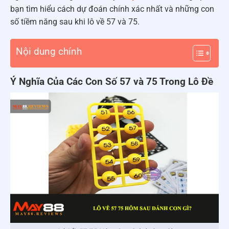
bạn tìm hiểu cách dự đoán chính xác nhất và những con
số tiềm năng sau khi lô về 57 và 75.
Nội dung chính
Ý Nghĩa Của Các Con Số 57 và 75 Trong Lô Đề