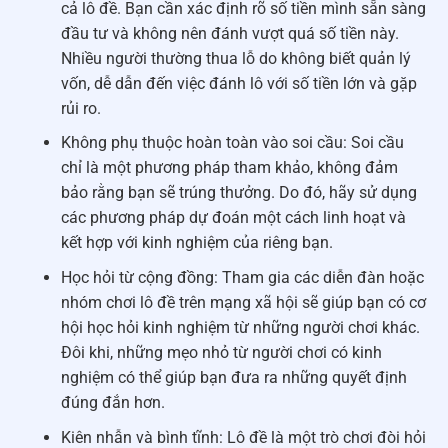
cả lô đề. Bạn cần xác định rõ số tiền mình sẵn sàng
đầu tư và không nên đánh vượt quá số tiền này.
Nhiều người thường thua lỗ do không biết quản lý
vốn, dễ dẫn đến việc đánh lô với số tiền lớn và gặp
rủi ro.
Không phụ thuộc hoàn toàn vào soi cầu: Soi cầu
chỉ là một phương pháp tham khảo, không đảm
bảo rằng bạn sẽ trúng thưởng. Do đó, hãy sử dụng
các phương pháp dự đoán một cách linh hoạt và
kết hợp với kinh nghiệm của riêng bạn.
Học hỏi từ cộng đồng: Tham gia các diễn đàn hoặc
nhóm chơi lô đề trên mạng xã hội sẽ giúp bạn có cơ
hội học hỏi kinh nghiệm từ những người chơi khác.
Đôi khi, những mẹo nhỏ từ người chơi có kinh
nghiệm có thể giúp bạn đưa ra những quyết định
đúng đắn hơn.
Kiên nhẫn và bình tĩnh: Lô đề là một trò chơi đòi hỏi