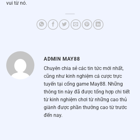
vui từ nó.
ADMIN MAY88
Chuyên chia sẻ các tin tức mới nhất,
cũng như kinh nghiệm cá cược trực
tuyến tại cổng game May88. Những
thông tin này đã được tổng hợp chi tiết
từ kinh nghiệm chơi từ những cao thủ
giành được phần thưởng cao từ trước
đến nay.