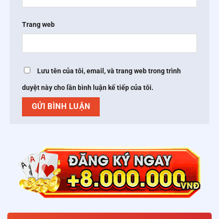
Trang web
Lưu tên của tôi, email, và trang web trong trình
duyệt này cho lần bình luận kế tiếp của tôi.