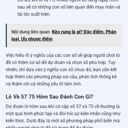
sau sẽ có những con số liên quan đến may mắn và
tài lộc xuất hiện.
Nội dung liên quan
Kèo rung là gì? Đặc điểm, Phân
loại, Ưu nhược điểm
Việc hiểu rõ ý nghĩa của các con số sẽ giúp người chơi lô
đề có thêm cơ sở để dự đoán và chọn số phù hợp. Tuy
nhiên, chỉ dựa vào ý nghĩa con số chưa đủ, bạn cần kết
hợp thêm các phương pháp soi cầu, phân tích thống kê
và thậm chí cả những yếu tố tâm linh.
Lô Về 57 75 Hôm Sau Đánh Con Gì?
Dự đoán lô hôm sau khi có cặp số 57 và 75 về thường là
một quá trình phức tạp và đòi hỏi sự kiên nhẫn cũng như
kiến thức. Dưới đây là một số phương pháp phổ biến mà
nhiều người chơi lô đề sử dụng để dự đoán: