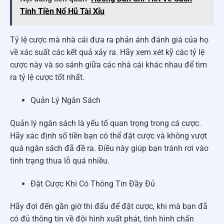
Tính Tiền Nổ Hũ Tài Xỉu
Tỷ lệ cược mà nhà cái đưa ra phản ánh đánh giá của họ
về xác suất các kết quả xảy ra. Hãy xem xét kỹ các tỷ lệ
cược này và so sánh giữa các nhà cái khác nhau để tìm
ra tỷ lệ cược tốt nhất.
Quản Lý Ngân Sách
Quản lý ngân sách là yếu tố quan trọng trong cá cược.
Hãy xác định số tiền bạn có thể đặt cược và không vượt
quá ngân sách đã đề ra. Điều này giúp bạn tránh rơi vào
tình trạng thua lỗ quá nhiều.
Đặt Cược Khi Có Thông Tin Đầy Đủ
Hãy đợi đến gần giờ thi đấu để đặt cược, khi mà bạn đã
có đủ thông tin về đội hình xuất phát, tình hình chấn