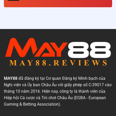
MAY88
đã đăng ký tại Cơ quan Đăng ký Minh bạch của
Nghị viện và Ủy ban Châu Âu với giấy phép số C-39017 vào
tháng 10 năm 2016. Hiện nay, công ty là thành viên của
Hiệp hội Cá cược và Trò chơi Châu Âu (EGBA - European
Gaming & Betting Association).