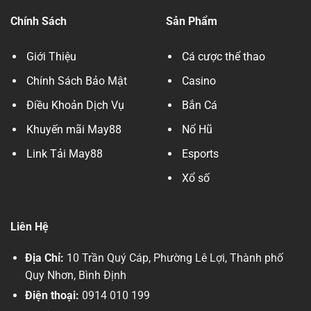
Chính Sách
Sản Phẩm
Giới Thiệu
Cá cược thể thao
Chính Sách Bảo Mật
Casino
Điều Khoản Dịch Vụ
Bắn Cá
Khuyến mãi May88
Nổ Hũ
Link Tải May88
Esports
Xổ số
Liên Hệ
Địa Chỉ:
10 Trần Quý Cáp, Phường Lê Lợi, Thành phố
Quy Nhơn, Bình Định
Điện thoại:
0914 010 199