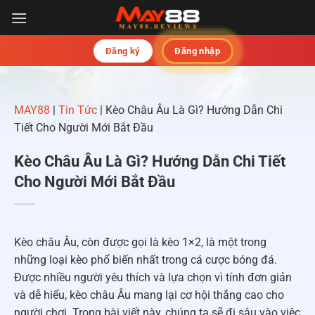
Chuyển
đến
nội
Đăng ký
Đăng nhập
dung
MAY88
|
Tin Tức
|
Kèo Châu Âu Là Gì? Hướng Dẫn Chi
Tiết Cho Người Mới Bắt Đầu
Kèo Châu Âu Là Gì? Hướng Dẫn Chi Tiết
Cho Người Mới Bắt Đầu
Kèo châu Âu, còn được gọi là kèo 1×2, là một trong
những loại kèo phổ biến nhất trong cá cược bóng đá.
Được nhiều người yêu thích và lựa chọn vì tính đơn giản
và dễ hiểu, kèo châu Âu mang lại cơ hội thắng cao cho
người chơi. Trong bài viết này, chúng ta sẽ đi sâu vào việc