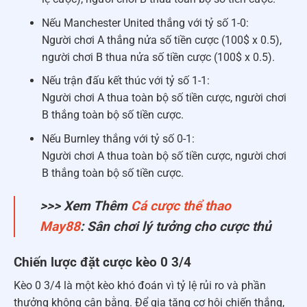
Nếu Manchester United thắng với tỷ số 1-0:
Người chơi A thắng nửa số tiền cược (100$ x 0.5),
người chơi B thua nửa số tiền cược (100$ x 0.5).
Nếu trận đấu kết thúc với tỷ số 1-1:
Người chơi A thua toàn bộ số tiền cược, người chơi
B thắng toàn bộ số tiền cược.
Nếu Burnley thắng với tỷ số 0-1:
Người chơi A thua toàn bộ số tiền cược, người chơi
B thắng toàn bộ số tiền cược.
>>> Xem Thêm
Cá cược thể thao
May88
: Sân chơi lý tưởng cho cược thủ
Chiến lược đặt cược kèo 0 3/4
Kèo 0 3/4 là một kèo khó đoán vì tỷ lệ rủi ro và phần
thưởng không cân bằng. Để gia tăng cơ hội chiến thắng,