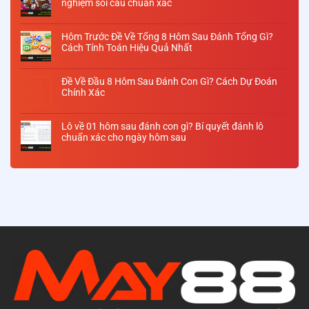
nghiệm soi cầu chuẩn xác
Hôm Trước Đề Về Tổng 8 Hôm Sau Đánh Tổng Gì?
Cách Tính Toán Hiệu Quả Nhất
Đề Về Đầu 8 Hôm Sau Đánh Con Gì? Cách Dự Đoán
29
Chính Xác
Th10
Lô về 01 hôm sau đánh con gì? Bí quyết đánh lô
chuẩn xác cho ngày hôm sau