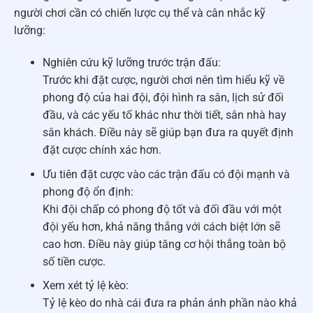
người chơi cần có chiến lược cụ thể và cân nhắc kỹ
lưỡng:
Nghiên cứu kỹ lưỡng trước trận đấu:
Trước khi đặt cược, người chơi nên tìm hiểu kỹ về
phong độ của hai đội, đội hình ra sân, lịch sử đối
đầu, và các yếu tố khác như thời tiết, sân nhà hay
sân khách. Điều này sẽ giúp bạn đưa ra quyết định
đặt cược chính xác hơn.
Ưu tiên đặt cược vào các trận đấu có đội mạnh và
phong độ ổn định:
Khi đội chấp có phong độ tốt và đối đầu với một
đội yếu hơn, khả năng thắng với cách biệt lớn sẽ
cao hơn. Điều này giúp tăng cơ hội thắng toàn bộ
số tiền cược.
Xem xét tỷ lệ kèo:
Tỷ lệ kèo do nhà cái đưa ra phản ánh phần nào khả