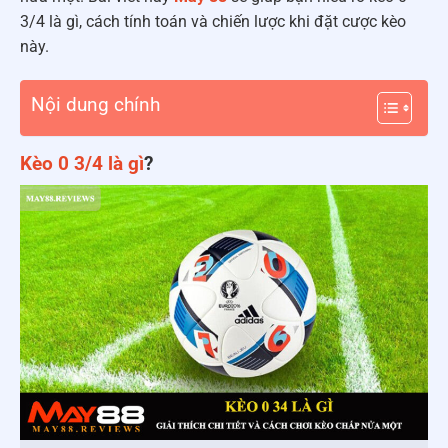
3/4 là gì, cách tính toán và chiến lược khi đặt cược kèo
này.
Nội dung chính
Kèo 0 3/4 là gì
?