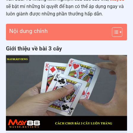
sẽ bật mí những bí quyết để bạn có thể áp dụng ngay và
luôn giành được những phần thưởng hấp dẫn.
Nội dung chính
Giới thiệu về bài 3 cây