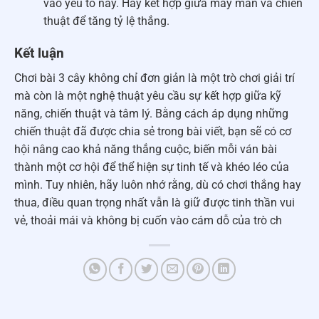
vào yếu tố này. Hãy kết hợp giữa may mắn và chiến
thuật để tăng tỷ lệ thắng.
Kết luận
Chơi bài 3 cây không chỉ đơn giản là một trò chơi giải trí
mà còn là một nghệ thuật yêu cầu sự kết hợp giữa kỹ
năng, chiến thuật và tâm lý. Bằng cách áp dụng những
chiến thuật đã được chia sẻ trong bài viết, bạn sẽ có cơ
hội nâng cao khả năng thắng cuộc, biến mỗi ván bài
thành một cơ hội để thể hiện sự tinh tế và khéo léo của
mình. Tuy nhiên, hãy luôn nhớ rằng, dù có chơi thắng hay
thua, điều quan trọng nhất vẫn là giữ được tinh thần vui
vẻ, thoải mái và không bị cuốn vào cám dỗ của trò ch