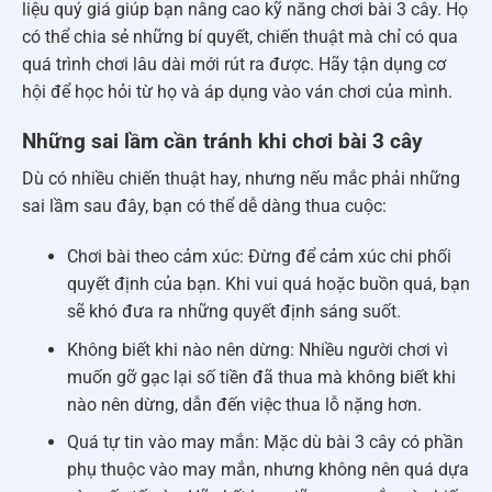
liệu quý giá giúp bạn nâng cao kỹ năng chơi bài 3 cây. Họ
có thể chia sẻ những bí quyết, chiến thuật mà chỉ có qua
quá trình chơi lâu dài mới rút ra được. Hãy tận dụng cơ
hội để học hỏi từ họ và áp dụng vào ván chơi của mình.
Những sai lầm cần tránh khi chơi bài 3 cây
Dù có nhiều chiến thuật hay, nhưng nếu mắc phải những
sai lầm sau đây, bạn có thể dễ dàng thua cuộc:
Chơi bài theo cảm xúc: Đừng để cảm xúc chi phối
quyết định của bạn. Khi vui quá hoặc buồn quá, bạn
sẽ khó đưa ra những quyết định sáng suốt.
Không biết khi nào nên dừng: Nhiều người chơi vì
muốn gỡ gạc lại số tiền đã thua mà không biết khi
nào nên dừng, dẫn đến việc thua lỗ nặng hơn.
Quá tự tin vào may mắn: Mặc dù bài 3 cây có phần
phụ thuộc vào may mắn, nhưng không nên quá dựa