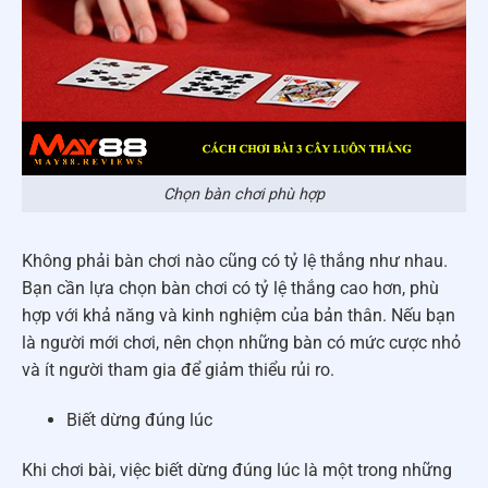
Chọn bàn chơi phù hợp
Không phải bàn chơi nào cũng có tỷ lệ thắng như nhau.
Bạn cần lựa chọn bàn chơi có tỷ lệ thắng cao hơn, phù
hợp với khả năng và kinh nghiệm của bản thân. Nếu bạn
là người mới chơi, nên chọn những bàn có mức cược nhỏ
và ít người tham gia để giảm thiểu rủi ro.
Biết dừng đúng lúc
Khi chơi bài, việc biết dừng đúng lúc là một trong những