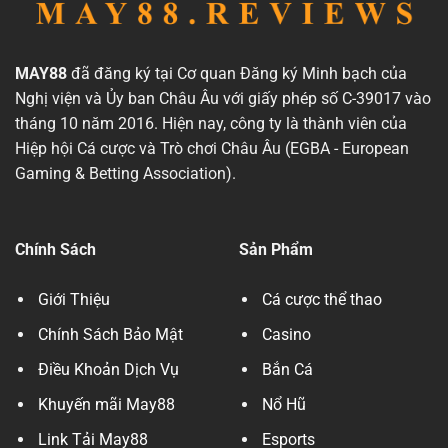
MAY88
đã đăng ký tại Cơ quan Đăng ký Minh bạch của
Nghị viện và Ủy ban Châu Âu với giấy phép số C-39017 vào
tháng 10 năm 2016. Hiện nay, công ty là thành viên của
Hiệp hội Cá cược và Trò chơi Châu Âu (EGBA - European
Gaming & Betting Association).
Chính Sách
Sản Phẩm
Giới Thiệu
Cá cược thể thao
Chính Sách Bảo Mật
Casino
Điều Khoản Dịch Vụ
Bắn Cá
Khuyến mãi May88
Nổ Hũ
Link Tải May88
Esports