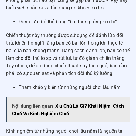
không phải lúc nào bạn cũng sẽ gặp bài nước, vì vậy hãy
biết cách nhận ra và tận dụng nó khi có cơ hội.
Đánh lừa đối thủ bằng “bài thùng rỗng kêu to”
Chiến thuật này thường được sử dụng để đánh lừa đối
thủ, khiến họ nghĩ rằng bạn có bài lớn trong khi thực tế
bài của bạn không mạnh. Bằng cách đánh lớn, bạn có thể
làm cho đối thủ lo sợ và rút lui, từ đó giành chiến thắng.
Tuy nhiên, để áp dụng chiến thuật này hiệu quả, bạn cần
phải có sự quan sát và phân tích đối thủ kỹ lưỡng.
Tham khảo ý kiến từ những người chơi lâu năm
Nội dung liên quan
Xỉu Chủ Là Gì? Khái Niệm, Cách
Chơi Và Kinh Nghiệm Chơi
Kinh nghiệm từ những người chơi lâu năm là nguồn tài